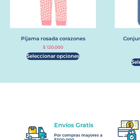
Pijama rosada corazones
Conjun
$
120.000
Seleccionar opciones
Sel
Envíos Gratis
Por compras mayores a
$300.000