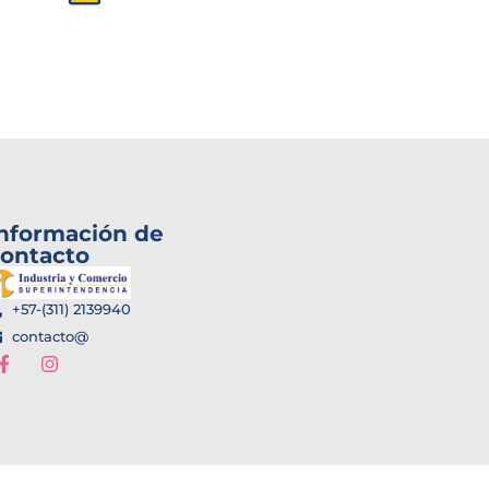
nformación de
ontacto
+57-(311) 2139940
contacto@