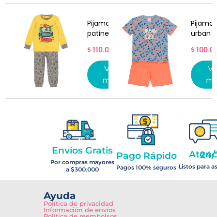
Pijama
Pijama 
patineta
urban c
$
110.000
$
100.0
Ver
Ve
más
má
Envíos Gratis
Atención 2
Pago Rápido
Por compras mayores
Listos para a
Pagos 100% seguros
a $300.000
Ayuda
Política de privacidad
Información de envíos
Política de reembolsos