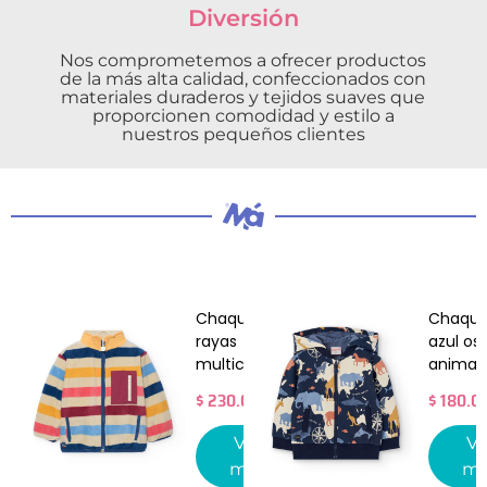
Diversión
Nos comprometemos a ofrecer productos
de la más alta calidad, confeccionados con
materiales duraderos y tejidos suaves que
proporcionen comodidad y estilo a
nuestros pequeños clientes
Chaqueta a
Chaque
rayas
azul os
multicolor
animal
$
230.000
$
180.0
Ver
Ve
más
má