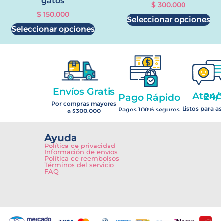
gatos
$
300.000
$
150.000
Seleccionar opciones
Seleccionar opciones
Envíos Gratis
Atención 2
Pago Rápido
Por compras mayores
Listos para a
Pagos 100% seguros
a $300.000
Ayuda
Política de privacidad
Información de envíos
Política de reembolsos
Términos del servicio
FAQ