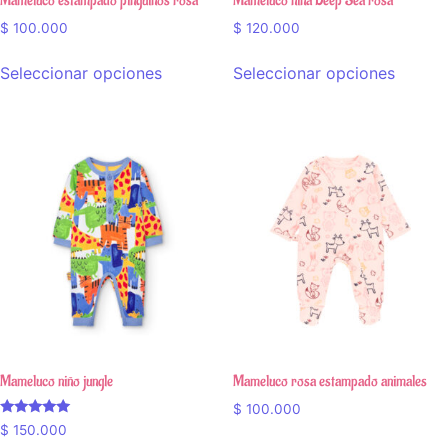
Mameluco estampado pingüinos rosa
Mameluco niña Deep Sea rosa
$
100.000
$
120.000
Seleccionar opciones
Seleccionar opciones
Mameluco niño jungle
Mameluco rosa estampado animales
$
100.000
Valorado en
$
150.000
5.00