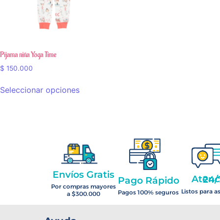
Pijama niña Yoga Time
$
150.000
Seleccionar opciones
Envíos Gratis
Atención 2
Pago Rápido
Por compras mayores
Listos para a
Pagos 100% seguros
a $300.000