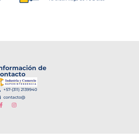
nformación de
ontacto
+57-(311) 2139940
contacto@