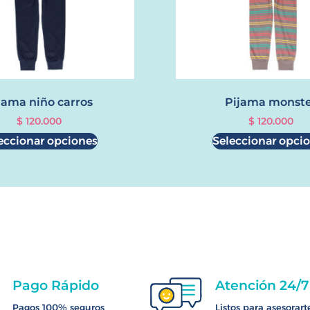
jama niño carros
Pijama monst
$
120.000
$
120.000
eccionar opciones
Seleccionar opci
Pago Rápido
Atención 24/7
Pagos 100% seguros
Listos para asesorart