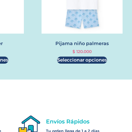
er
Pijama niño palmeras
$
120.000
ones
Seleccionar opciones
Envíos Rápidos
e
Tu orden llega de 1 a 2 días