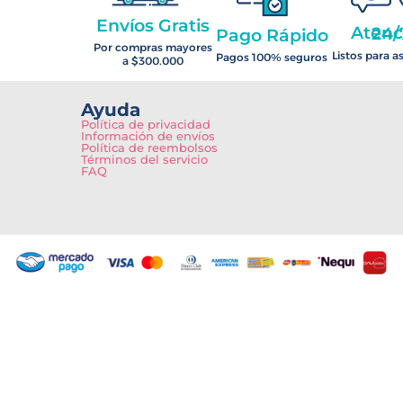
Envíos Gratis
Atención 2
Pago Rápido
Por compras mayores
Listos para a
Pagos 100% seguros
a $300.000
Ayuda
Política de privacidad
Información de envíos
Política de reembolsos
Términos del servicio
FAQ