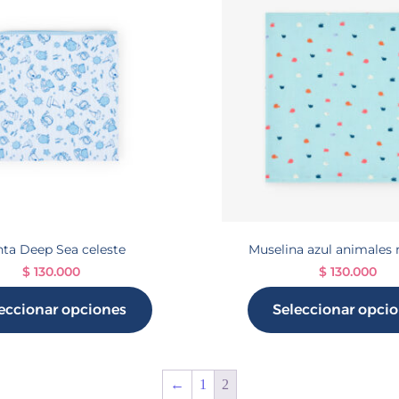
ta Deep Sea celeste
Muselina azul animales
$
130.000
$
130.000
eccionar opciones
Seleccionar opci
←
1
2