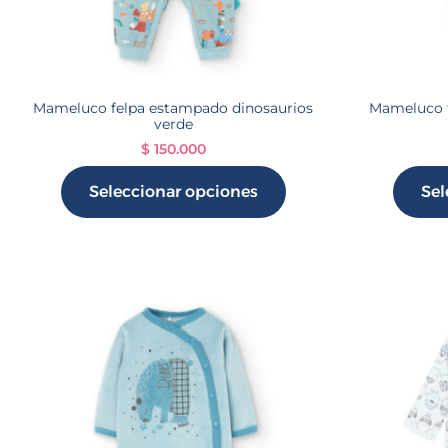
Mameluco felpa estampado dinosaurios
Mameluco t
verde
$
150.000
Seleccionar opciones
Sel