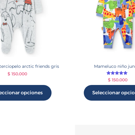
rciopelo arctic friends gris
Mameluco niño jun
$
150.000
Valorado en
$
150.000
5.00
de 5
eccionar opciones
Seleccionar opci