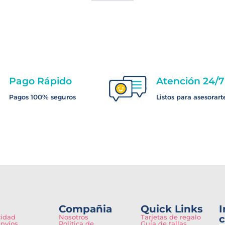
Pago Rápido
Atención 24/7
Pagos 100% seguros
Listos para asesorart
Compañia
Quick Links
I
cidad
Nosotros
Tarjetas de regalo
c
envíos
Política de
Guía de tallas