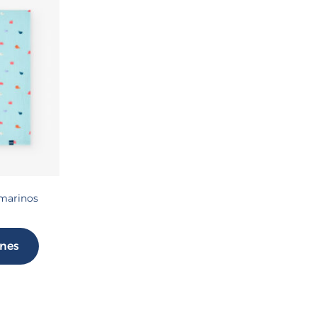
 marinos
ones