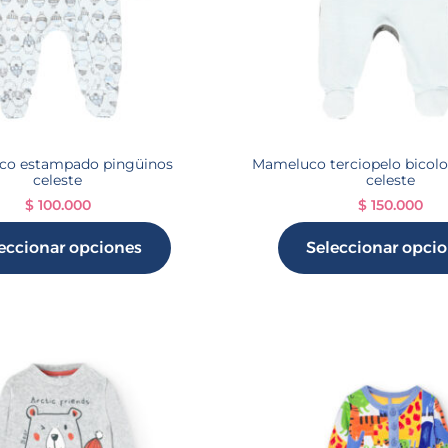
o estampado pingüinos
Mameluco terciopelo bicolo
celeste
celeste
$
100.000
$
150.000
eccionar opciones
Seleccionar opci