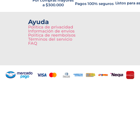
Por compras mayores
Listos para a
Pagos 100% seguros
a $300.000
Ayuda
Política de privacidad
Información de envíos
Política de reembolsos
Términos del servicio
FAQ