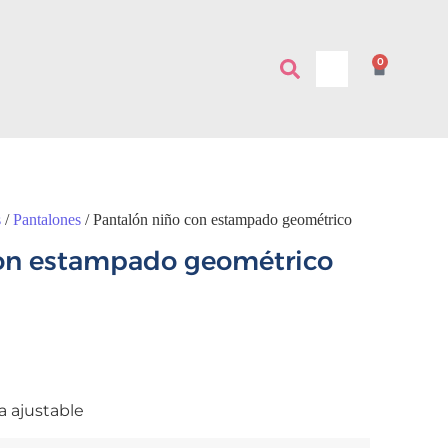
0
s
/
Pantalones
/ Pantalón niño con estampado geométrico
con estampado geométrico
a ajustable