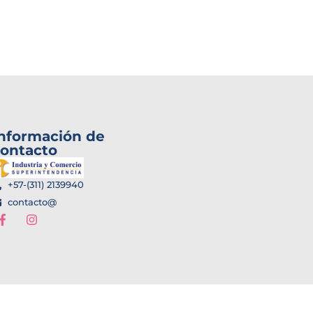
nformación de
ontacto
+57-(311) 2139940
contacto@