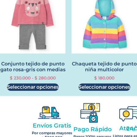
Conjunto tejido de punto
Chaqueta tejido de punto
gato rosa-gris con medias
niña multicolor
$
230.000
-
$
280.000
$
180.000
Seleccionar opciones
Seleccionar opciones
Envíos Gratis
Atención 2
Pago Rápido
Por compras mayores
Listos para a
Pagos 100% seguros