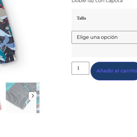
Doble faz con capota
Talla
Añadir al carrit