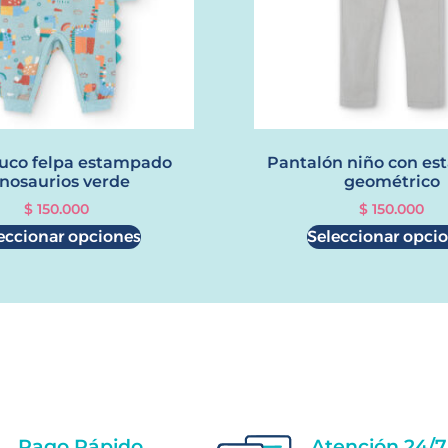
co felpa estampado
Pantalón niño con e
inosaurios verde
geométrico
$
150.000
$
150.000
eccionar opciones
Seleccionar opci
Pago Rápido
Atención 24/7