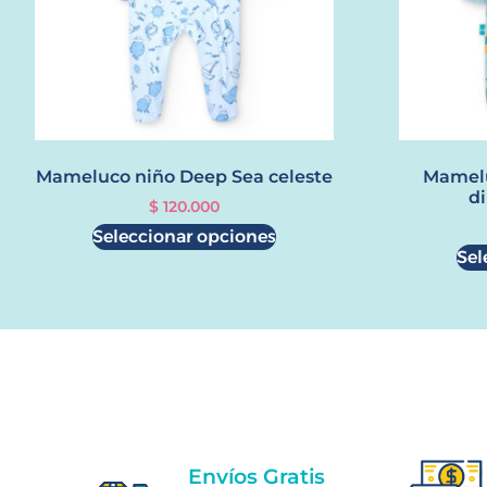
Mameluco niño Deep Sea celeste
Mamelu
d
$
120.000
Seleccionar opciones
Sel
Envíos Gratis