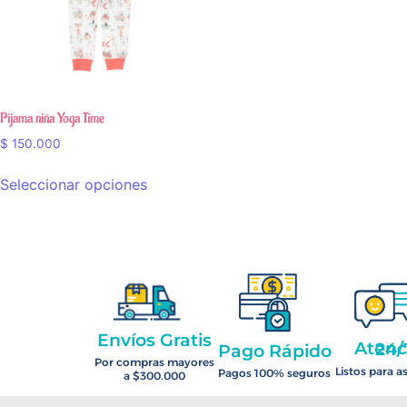
Pijama niña Yoga Time
$
150.000
Seleccionar opciones
Envíos Gratis
Atención 2
Pago Rápido
Por compras mayores
Listos para a
Pagos 100% seguros
a $300.000