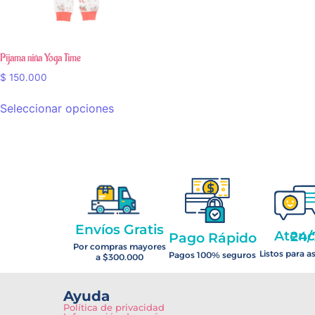
Pijama niña Yoga Time
$
150.000
Seleccionar opciones
Envíos Gratis
Atención 2
Pago Rápido
Por compras mayores
Listos para a
Pagos 100% seguros
a $300.000
Ayuda
Política de privacidad