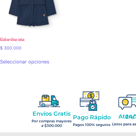
Gabardina niña
$
300.000
Seleccionar opciones
Envíos Gratis
Atención 2
Pago Rápido
Por compras mayores
Listos para a
Pagos 100% seguros
a $300.000