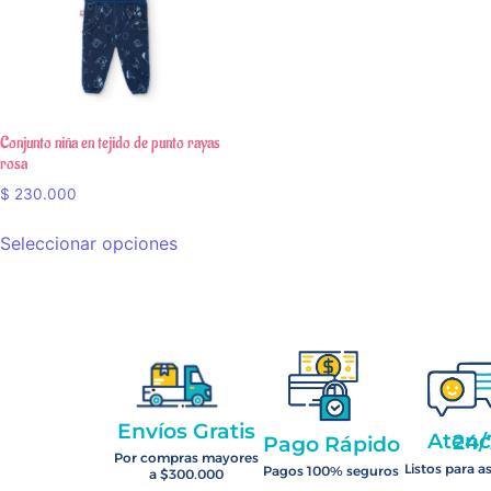
Conjunto niña en tejido de punto rayas
rosa
$
230.000
Seleccionar opciones
Envíos Gratis
Atención 2
Pago Rápido
Por compras mayores
Listos para a
Pagos 100% seguros
a $300.000