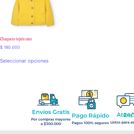
Chaqueta tejida niño
$
180.000
Seleccionar opciones
Envíos Gratis
Atención 2
Pago Rápido
Por compras mayores
Listos para a
Pagos 100% seguros
a $300.000