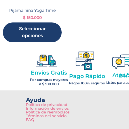
Pijama niña Yoga Time
$
150.000
Seleccionar
opciones
Envíos Gratis
Atención 2
Pago Rápido
Por compras mayores
Listos para a
Pagos 100% seguros
a $300.000
Ayuda
Política de privacidad
Información de envíos
Política de reembolsos
Términos del servicio
FAQ