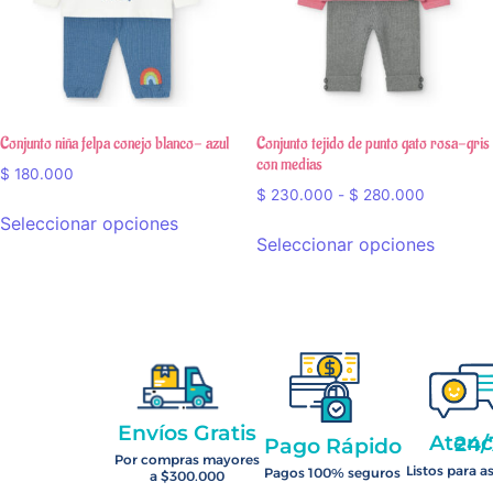
Conjunto niña felpa conejo blanco- azul
Conjunto tejido de punto gato rosa-gris
con medias
$
180.000
$
230.000
-
$
280.000
Seleccionar opciones
Seleccionar opciones
Envíos Gratis
Atención 2
Pago Rápido
Por compras mayores
Listos para a
Pagos 100% seguros
a $300.000